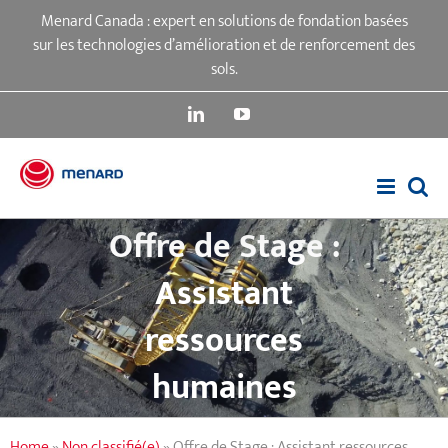
Passer
Menard Canada : expert en solutions de fondation basées
au
sur les technologies d’amélioration et de renforcement des
contenu
sols.
LinkedIn
YouTube
Offre de Stage :
Assistant
ressources
humaines
Home
»
Non classifié(e)
»
Offre de Stage : Assistant ressources