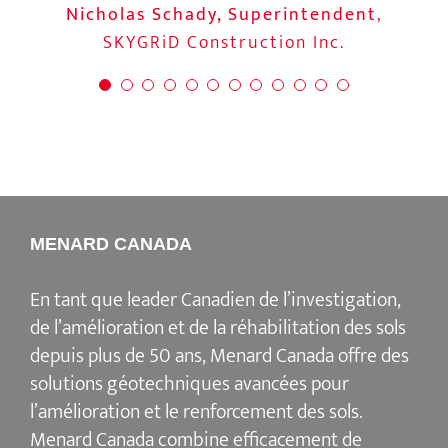
Companies
Materials Limited (ACML)
Nicholas Schady, Superintendent
Raymond Van Groll, M.Sc. (Eng)|
,
d’amélioration de sol offertes par
sol. Notre équipe a apprécié le
P.Eng. | Directeur associé
SKYGRiD Construction Inc.
,
ATKINS +
professionnalisme et la proactivité de
Menard permettent à nos clients une
VAN GROLL
Menard Canada. Une fois les travaux
plus grande flexibilité dans les
modifications futures qu’ils souhaitent
terminés, l’équipe de Menard Canada
était disponible pour répondre aux
apporter à leur bâtiment.
«
questions et elle fournissait toujours
des commentaires immédiatement.
Karine Bourque, Directrice Générale
,
Menard Canada serait certainement
MENARD CANADA
Ronam Constructions Inc.
notre premier choix pour toute
En tant que leader Canadien de l’investigation,
amélioration de sol sur nos prochains
de l’amélioration et de la réhabilitation des sols
projets
. »
depuis plus de 50 ans, Menard Canada offre des
solutions géotechniques avancées pour
William Layng, Jr. Chef de Projet
,
l’amélioration et le renforcement des sols.
RHC
Menard Canada combine efficacement de