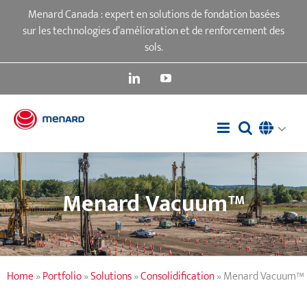
Passer
Menard Canada : expert en solutions de fondation basées
au
sur les technologies d’amélioration et de renforcement des
contenu
sols.
LinkedIn
YouTube
Menard Vacuum™
Home
»
Portfolio
»
Solutions
»
Consolidification
»
Menard Vacuum™