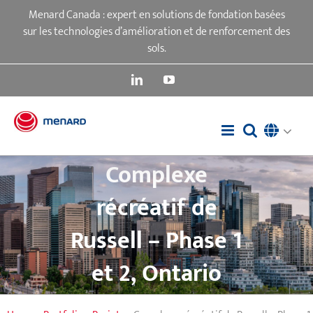
Passer
Menard Canada : expert en solutions de fondation basées
au
sur les technologies d’amélioration et de renforcement des
contenu
sols.
LinkedIn
YouTube
Complexe
récréatif de
Russell – Phase 1
et 2, Ontario