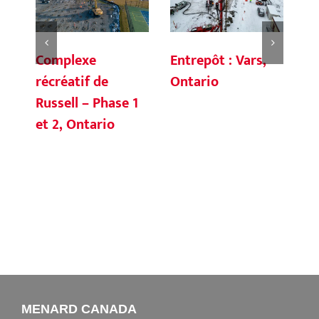
Complexe
Entrepôt : Vars,
Ré
récréatif de
Ontario
ét
Russell – Phase 1
Un
et 2, Ontario
Mc
Ha
MENARD CANADA