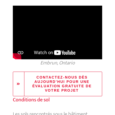
Embrun, Ontario
CONTACTEZ-NOUS DÈS
AUJOURD’HUI POUR UNE
ÉVALUATION GRATUITE DE
VOTRE PROJET
Conditions de sol
Les sols rencontrés sous le bâtiment