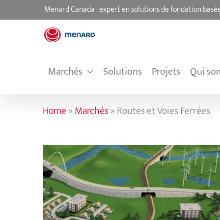
Passer
Menard Canada : expert en solutions de fondation basée
au
contenu
Marchés
Solutions
Projets
Qui so
Home
»
Marchés
»
Routes et Voies Ferrées