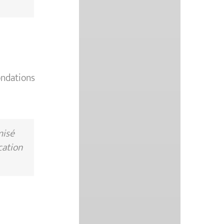
ondations
misé
cation