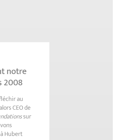
t notre
is 2008
fléchir au
alors CEO de
ndations
sur
avons
 à Hubert