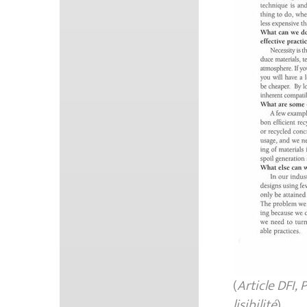
(
Article DFI,
lisibilité
)