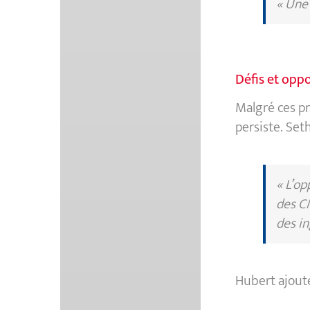
« Une 
Défis et oppo
Malgré ces pr
persiste. Set
« L’op
des CM
des in
Hubert ajoute