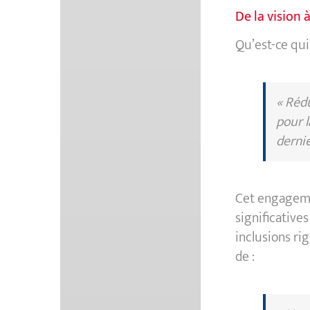
De la vision à
Qu’est-ce qui
« Réd
pour l
derniè
Cet engagemen
significatives
inclusions ri
de :