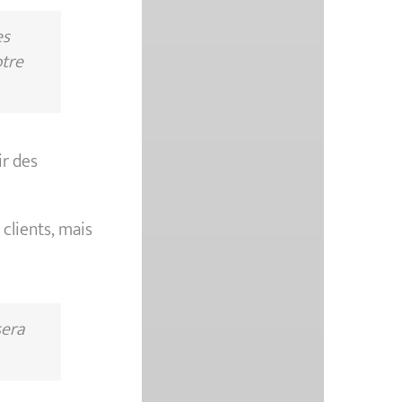
es
otre
r des
clients, mais
sera