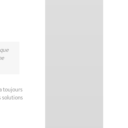
 que
ne
a toujours
 solutions