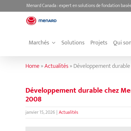
Passer
Menard Canada : expert en solutions de fondation basée
au
contenu
Marchés
Solutions
Projets
Qui so
Home
»
Actualités
»
Développement durable c
Développement durable chez Mena
2008
janvier 15, 2026
|
Actualités