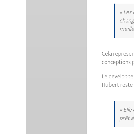
« Les 
change
meille
Cela représe
conceptions p
Le developpem
Hubert reste 
« Elle
prêt à