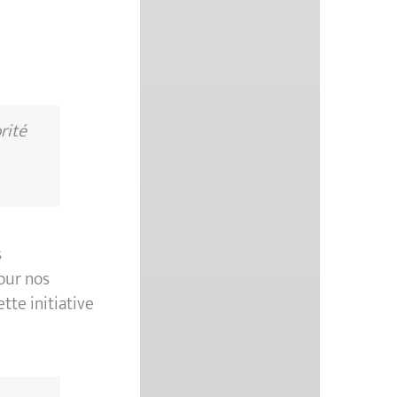
rité
s
our nos
tte initiative