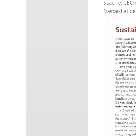
Scache, CEO d
Menard et de 