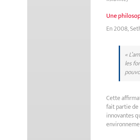
Une philosop
En 2008, Seth
« L’am
les fo
pouvon
Cette affirma
fait partie d
innovantes qu
environneme