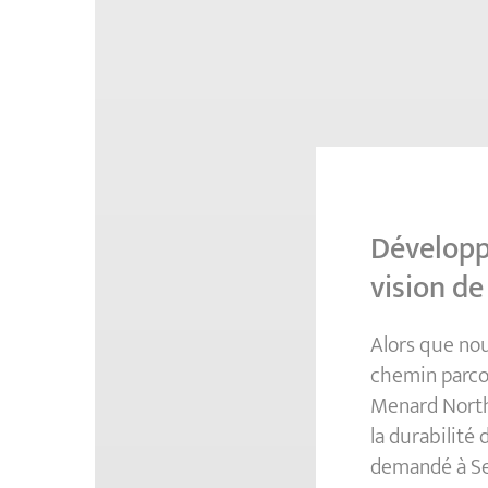
Développ
vision de
Alors que nou
chemin parcou
Menard North 
la durabilité 
demandé à Se