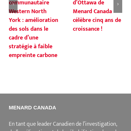
communautaire
d’Ottawa de
Western North
Menard Canada
York : amélioration
célèbre cinq ans de
des sols dans le
croissance !
cadre d’une
stratégie à faible
empreinte carbone
MENARD CANADA
En tant que leader Canadien de l’investigation,