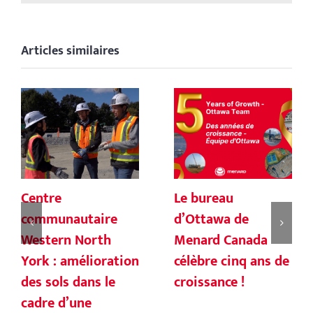
Articles similaires
Centre
Le bureau
communautaire
d’Ottawa de
Western North
Menard Canada
York : amélioration
célèbre cinq ans de
des sols dans le
croissance !
cadre d’une